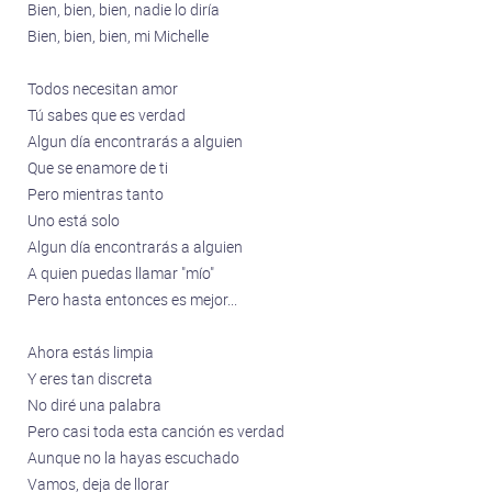
Bien, bien, bien, nadie lo diría
Bien, bien, bien, mi Michelle
Todos necesitan amor
Tú sabes que es verdad
Algun día encontrarás a alguien
Que se enamore de ti
Pero mientras tanto
Uno está solo
Algun día encontrarás a alguien
A quien puedas llamar "mío"
Pero hasta entonces es mejor...
Ahora estás limpia
Y eres tan discreta
No diré una palabra
Pero casi toda esta canción es verdad
Aunque no la hayas escuchado
Vamos, deja de llorar